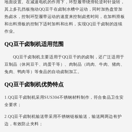
地面设置。在减速电机的作用下，环型履带绕滑轮逆时针旋转，
其上多孔挡板拖动QQ豆干在卤制水槽中运动，同时加热盘管加
热卤水，控制环型履带运动的速度来控制卤煮时间，在加料滑板
和出料滑板的控制下适时加料和出料，实现QQ豆干卤制的连续
作业。
QQ豆干卤制机适用范围
QQ豆干卤制机主要适用于QQ豆干的的卤制，还广泛适用于
豆制品（休闲豆干、鸡蛋干等）、肉制品（鸡肉、牛肉、猪肉、
兔肉、鸭肉等）等食品的自动卤制加工。
QQ豆干卤制机优势特点
1.QQ豆干卤制机采用SUS304不锈钢材料制作，符合食品卫生安
全要求；
2.QQ豆干卤制机输送带采用不锈钢链板输送，输送网两边有护
边，有效防止夹料；